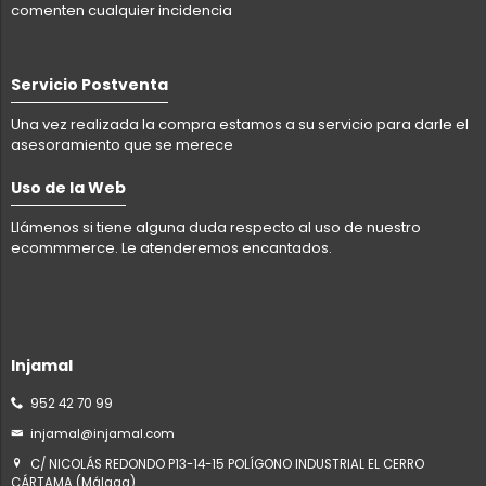
comenten cualquier incidencia
Servicio Postventa
Una vez realizada la compra estamos a su servicio para darle el
asesoramiento que se merece
Uso de la Web
Llámenos si tiene alguna duda respecto al uso de nuestro
ecommmerce. Le atenderemos encantados.
Injamal
952 42 70 99
injamal@injamal.com
C/ NICOLÁS REDONDO P13-14-15 POLÍGONO INDUSTRIAL EL CERRO
CÁRTAMA (Málaga)