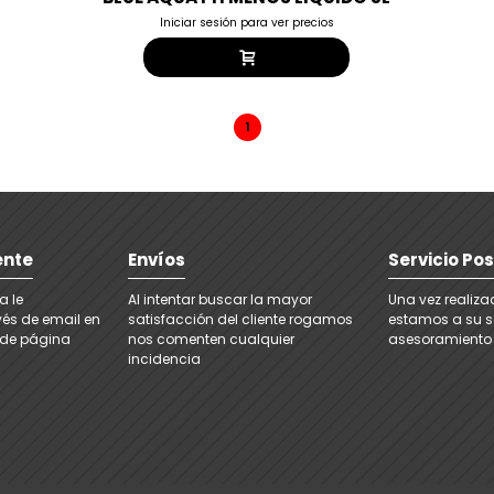
Iniciar sesión para ver precios
1
ente
Envíos
Servicio Po
a le
Al intentar buscar la mayor
Una vez realiz
és de email en
satisfacción del cliente rogamos
estamos a su se
e de página
nos comenten cualquier
asesoramiento
incidencia