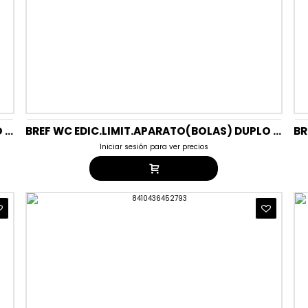
BREF WC EDIC.LIMIT.APARATO(BOLAS) DUPLO AROMAS DEL SUR
BREF WC EDIC.LIMIT.APARATO(BOLAS) DUPLO ESENCIA MEDITERRANEA
Iniciar sesión para ver precios