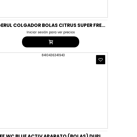
AGERUL COLGADOR BOLAS CITRUS SUPER FRESH (2X50GR) DUO PACK
Iniciar sesión para ver precios
BREF WC BLUE ACTIV APARATO (BOLAS) DUPLO FLORAL