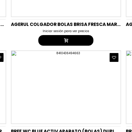
AGERUL COLGADOR BOLAS BOUQUET FLORAL (2X50GR) DUO PACK
AGERUL COLGADOR BOLAS BRISA FRESCA MARINA (2X50GR) DUO PACK
Iniciar sesión para ver precios
R
BREF WC BLUE ACTIV APARATO (BOLAS) DUPLO EUCALIPTO