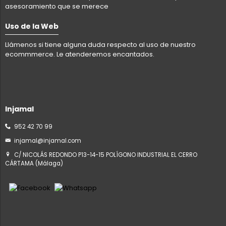
asesoramiento que se merece
Uso de la Web
Llámenos si tiene alguna duda respecto al uso de nuestro
ecommmerce. Le atenderemos encantados.
Injamal
952 42 70 99
injamal@injamal.com
C/ NICOLÁS REDONDO P13-14-15 POLÍGONO INDUSTRIAL EL CERRO
CÁRTAMA (Málaga)