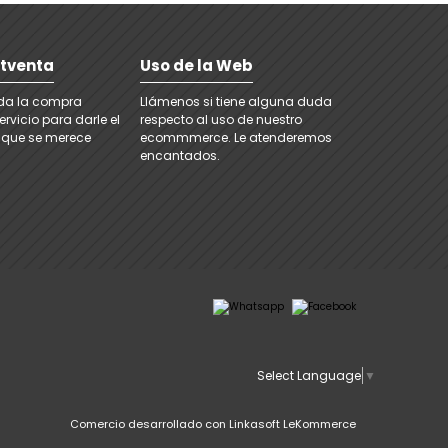
stventa
Uso de la Web
ada la compra
Llámenos si tiene alguna duda
rvicio para darle el
respecto al uso de nuestro
 que se merece
ecommmerce. Le atenderemos
encantados.
Select Language
▼
Comercio desarrollado con
Linkasoft LeKommerce