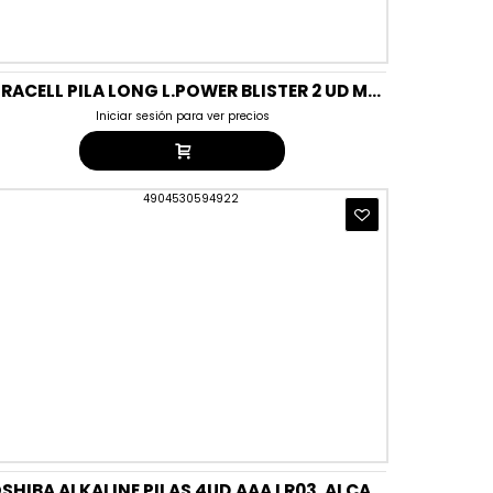
DURACELL PILA LONG L.POWER BLISTER 2 UD MN-21.(COCHE)
Iniciar sesión para ver precios
TOSHIBA ALKALINE PILAS 4UD.AAA LR03. ALCALINA