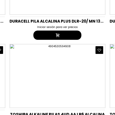
DURACELL PILA ALCALINA PLUS CLR-14/ MN 1400 BLISTER 2UD
DURACELL PILA ALCALINA PLUS DLR-20/ MN 1300 BLISTER 2UD
Iniciar sesión para ver precios
ONG L.POWER DL/CR 2032 (BOTON)BLISTER 2UD T20
TOSHIBA ALKALINE PILAS 4UD.AA LR6 ALCALINA