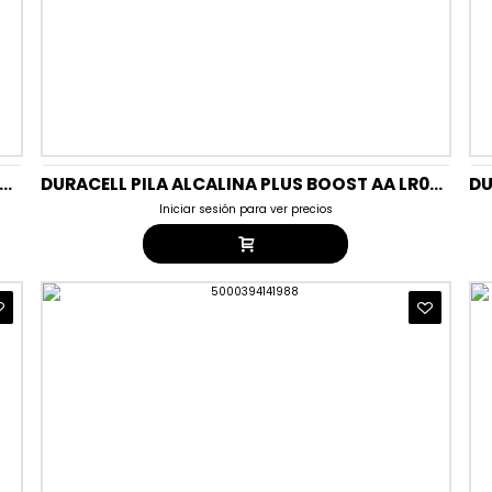
CELL PILA ALCALINA PLUS 9V 6LR61/MN 1604 BLISTER 1UD
DURACELL PILA ALCALINA PLUS BOOST AA LR06/MN BLISTER4UD T20
Iniciar sesión para ver precios