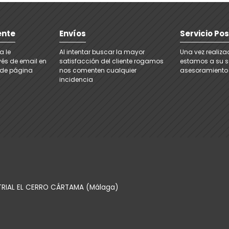
ente
Envíos
Servicio Po
a le
Al intentar buscar la mayor
Una vez realiz
és de email en
satisfacción del cliente rogamos
estamos a su se
e de página
nos comenten cualquier
asesoramiento
incidencia
TRIAL EL CERRO CÁRTAMA (Málaga)