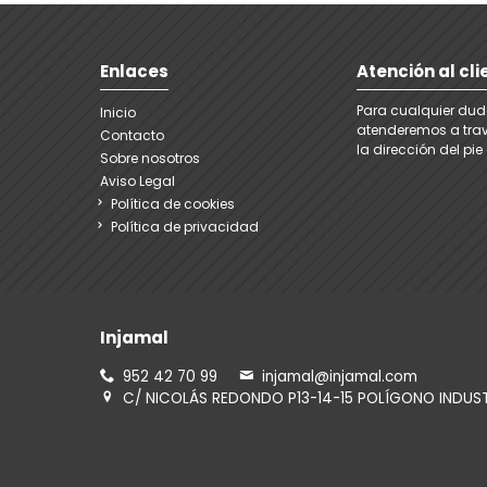
Enlaces
Atención al cli
Para cualquier dud
Inicio
atenderemos a trav
Contacto
la dirección del pi
Sobre nosotros
Aviso Legal
Política de cookies
Política de privacidad
Injamal
952 42 70 99
injamal@injamal.com
C/ NICOLÁS REDONDO P13-14-15 POLÍGONO INDUS