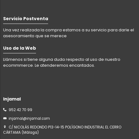
Servicio Postventa
Una vez realizada la compra estamos a su servicio para darle el
asesoramiento que se merece
Uso de la Web
Llámenos si tiene alguna duda respecto al uso de nuestro
ecommmerce. Le atenderemos encantados.
Injamal
952 42 70 99
injamal@injamal.com
C/ NICOLÁS REDONDO P13-14-15 POLÍGONO INDUSTRIAL EL CERRO
CÁRTAMA (Málaga)