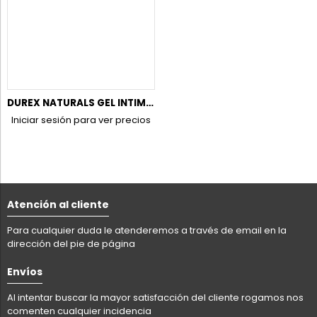
DUREX NATURALS GEL INTIMO DUPLO 100ML.50% DTO. 2UDAD.
Iniciar sesión para ver precios
Atención al cliente
Para cualquier duda le atenderemos a través de email en la
dirección del pie de página
Envíos
Al intentar buscar la mayor satisfacción del cliente rogamos nos
comenten cualquier incidencia