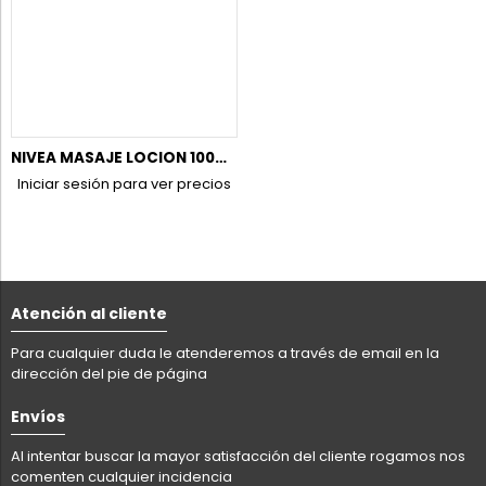
NIVEA MASAJE LOCION 100ML.SENSITIVE COLOLING REFRESC0% ALCOH
Iniciar sesión para ver precios
Atención al cliente
Para cualquier duda le atenderemos a través de email en la
dirección del pie de página
Envíos
Al intentar buscar la mayor satisfacción del cliente rogamos nos
comenten cualquier incidencia