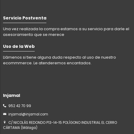
Servicio Postventa
Una vez realizada la compra estamos a su servicio para darle el
asesoramiento que se merece
Uso de la Web
Llámenos si tiene alguna duda respecto al uso de nuestro
ecommmerce. Le atenderemos encantados.
Injamal
952 42 70 99
injamal@injamal.com
C/ NICOLÁS REDONDO P13-14-15 POLÍGONO INDUSTRIAL EL CERRO
CÁRTAMA (Málaga)