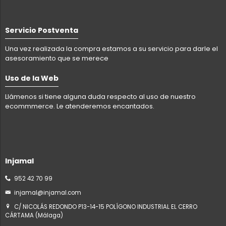
Servicio Postventa
Una vez realizada la compra estamos a su servicio para darle el
asesoramiento que se merece
Uso de la Web
Llámenos si tiene alguna duda respecto al uso de nuestro
ecommmerce. Le atenderemos encantados.
Injamal
952 42 70 99
injamal@injamal.com
C/ NICOLÁS REDONDO P13-14-15 POLÍGONO INDUSTRIAL EL CERRO
CÁRTAMA (Málaga)