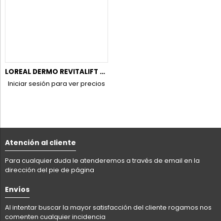
LOREAL DERMO REVITALIFT FILLER 50ML.INTEN.DIA SP50
Iniciar sesión para ver precios
Atención al cliente
Para cualquier duda le atenderemos a través de email en la
dirección del pie de página
Envíos
Al intentar buscar la mayor satisfacción del cliente rogamos nos
comenten cualquier incidencia