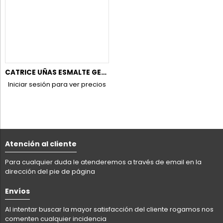
CATRICE UÑAS ESMALTE GEL AFFAIR 050 T-6
Iniciar sesión para ver precios
Atención al cliente
Para cualquier duda le atenderemos a través de email en la
dirección del pie de página
Envíos
Al intentar buscar la mayor satisfacción del cliente rogamos nos
comenten cualquier incidencia