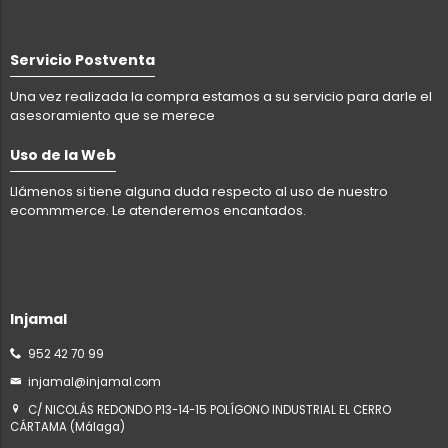
Servicio Postventa
Una vez realizada la compra estamos a su servicio para darle el
asesoramiento que se merece
Uso de la Web
Llámenos si tiene alguna duda respecto al uso de nuestro
ecommmerce. Le atenderemos encantados.
Injamal
952 42 70 99
injamal@injamal.com
C/ NICOLÁS REDONDO P13-14-15 POLÍGONO INDUSTRIAL EL CERRO
CÁRTAMA (Málaga)