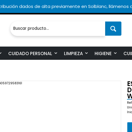
ribución dados de alta previamente en Solblanc, llámenos a
CUIDADO PERSONAL
LIMPIEZA
HIGIENE
CUI
E
D
W
Ref
Uni
Ini