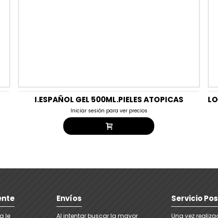
I.ESPAÑOL GEL 500ML.PIELES ATOPICAS
Iniciar sesión para ver precios
ente
Envíos
Servicio Po
a le
Al intentar buscar la mayor
Una vez realiz