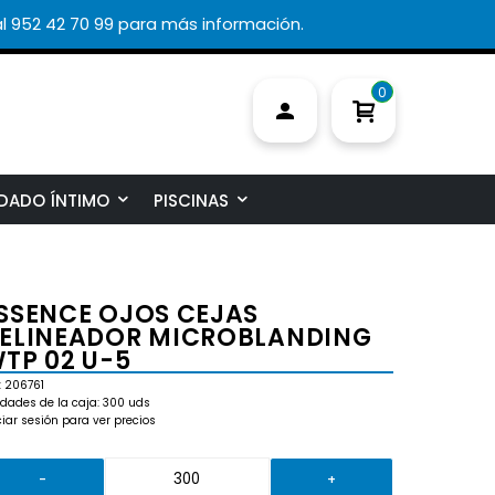
l 952 42 70 99 para más información.
0
DADO ÍNTIMO
PISCINAS
SSENCE OJOS CEJAS
ELINEADOR MICROBLANDING
TP 02 U-5
: 206761
dades de la caja: 300 uds
ciar sesión para ver precios
-
+