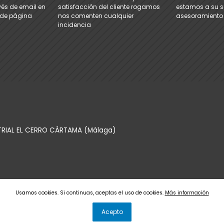
és de email en
satisfacción del cliente rogamos
estamos a su se
e de página
nos comenten cualquier
asesoramiento
incidencia
TRIAL EL CERRO CÁRTAMA (Málaga)
Usamos cookies. Si continuas, aceptas el uso de cookies.
Más información
Acepto