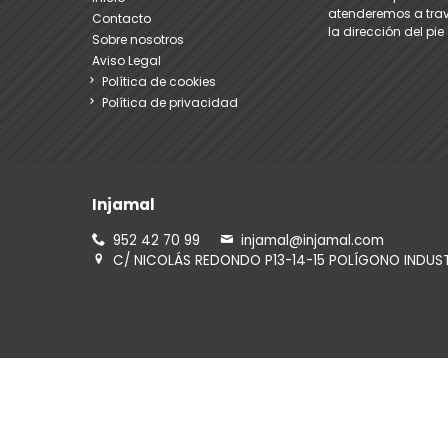
atenderemos a trav
Contacto
la dirección del pi
Sobre nosotros
Aviso Legal
Política de cookies
Política de privacidad
Injamal
952 42 70 99
injamal@injamal.com
C/ NICOLÁS REDONDO P13-14-15 POLÍGONO INDUS
Consúltanos por Whatsapp