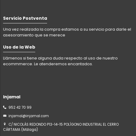
Servicio Postventa
Una vez realizada la compra estamos a su servicio para darle el
asesoramiento que se merece
Uso de la Web
Llámenos si tiene alguna duda respecto al uso de nuestro
ecommmerce. Le atenderemos encantados.
Injamal
952 42 70 99
injamal@injamal.com
C/ NICOLÁS REDONDO P13-14-15 POLÍGONO INDUSTRIAL EL CERRO
CÁRTAMA (Málaga)