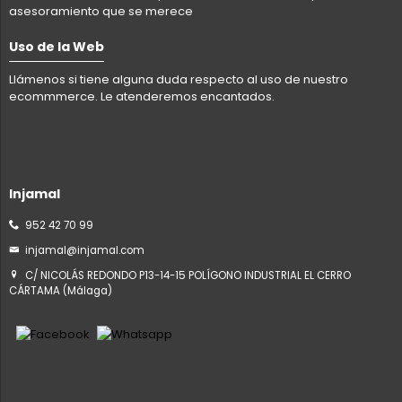
asesoramiento que se merece
Uso de la Web
Llámenos si tiene alguna duda respecto al uso de nuestro
ecommmerce. Le atenderemos encantados.
Injamal
952 42 70 99
injamal@injamal.com
C/ NICOLÁS REDONDO P13-14-15 POLÍGONO INDUSTRIAL EL CERRO
CÁRTAMA (Málaga)