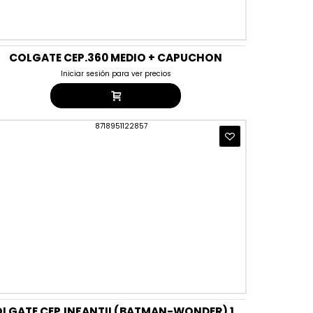
COLGATE CEP.360 MEDIO + CAPUCHON
Iniciar sesión para ver precios
COLGATE CEP.INFANTIL(BATMAN-WONDER) 1UD+1UD GRATIS SUAVE +6A