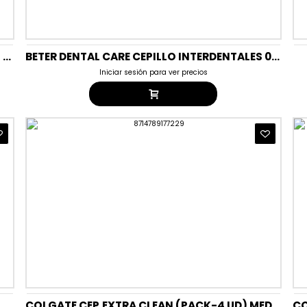
BETER DENTAL CARE CEPILLO DIENTES ADULTO SOFT G-10 J-10
BETER DENTAL CARE CEPILLO INTERDENTALES 0,5MM 5UD G-10 J-10
Iniciar sesión para ver precios
COLGATE CEP.EXTRA CLEAN (PACK-4 UD) MEDIO