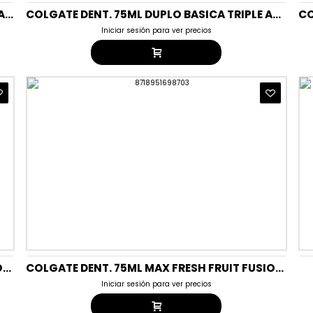
COLGATE DENT. 75ML DUPLO BASICA PROT.MAXIMUM PROTECTION CARI
COLGATE DENT. 75ML DUPLO BASICA TRIPLE ACCION DTO ESP. (NUEV
Iniciar sesión para ver precios
COLGATE DENT. 75ML MAX FRESH FRUIT FUSION MELOCOTON Y NATA
COLGATE DENT. 75ML MAX FRESH FRUIT FUSION SANDIA Y GUAYABA
Iniciar sesión para ver precios