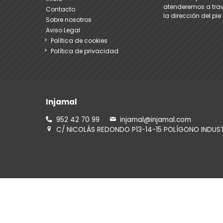
atenderemos a trav
Contacto
la dirección del pi
Sobre nosotros
Aviso Legal
Política de cookies
Política de privacidad
Injamal
952 42 70 99
injamal@injamal.com
C/ NICOLÁS REDONDO P13-14-15 POLÍGONO INDUS
Consúltanos por Whatsapp