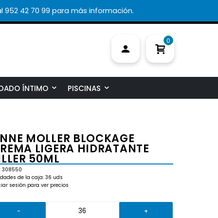
l 952 42 70 99 para más información.
0
DADO ÍNTIMO
PISCINAS
NNE MOLLER BLOCKAGE
REMA LIGERA HIDRATANTE
ILLER 50ML
: 308550
dades de la caja: 36 uds
ciar sesión para ver precios
-
+