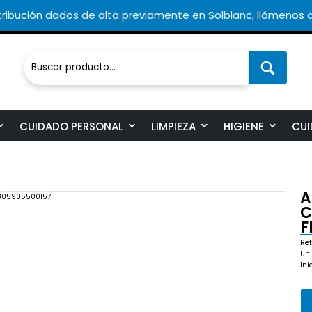
ribución dados de alta previamente en Solblanc, llámenos a
CUIDADO PERSONAL
LIMPIEZA
HIGIENE
CUI
A
C
F
Ref
Uni
Ini