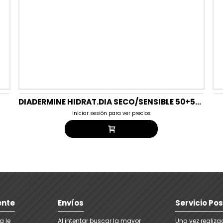
DIADERMINE HIDRAT.DIA SECO/SENSIBLE 50+50ML (DUPLO)
Iniciar sesión para ver precios
ente
Envíos
Servicio Po
a le
Al intentar buscar la mayor
Una vez realiz