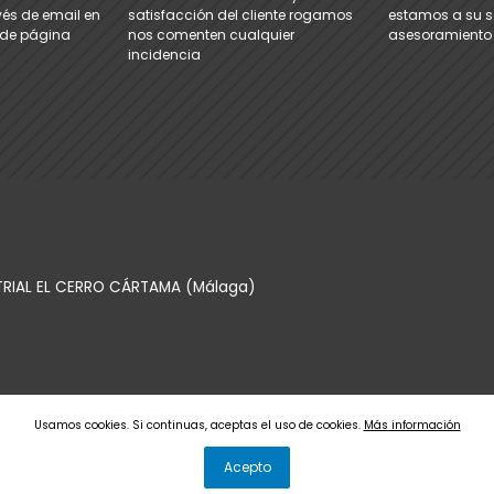
és de email en
satisfacción del cliente rogamos
estamos a su se
e de página
nos comenten cualquier
asesoramiento
incidencia
TRIAL EL CERRO CÁRTAMA (Málaga)
Usamos cookies. Si continuas, aceptas el uso de cookies.
Más información
Acepto